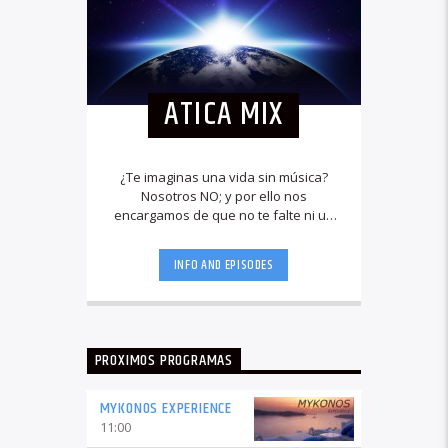
ATICA MIX
¿Te imaginas una vida sin música?
Nosotros NO; y por ello nos
encargamos de que no te falte ni un
solo minuto, seleccionando a
conciencia los mejores sonidos dentro
INFO AND EPISODES
de la escena dance electrónica
moderna.
PROXIMOS PROGRAMAS
MYKONOS EXPERIENCE
11:00