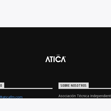
TO
SOBRE NOSOTROS
Asociación Técnica Independien
o@aticafm.com
Contenido Audiovisual. Radio, m
solidaridad. Difundiendo nuestro