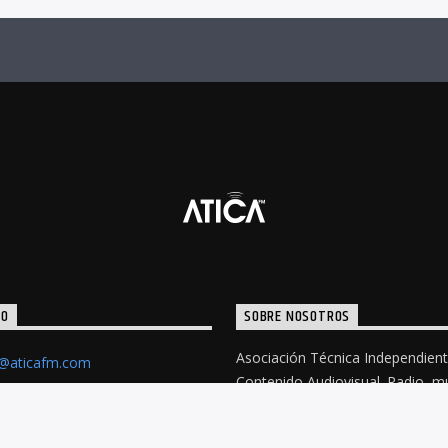
TO
SOBRE NOSOTROS
Asociación Técnica Independien
o@aticafm.com
Contenido Audiovisual. Radio, m
solidaridad. Difundiendo nuestro
contenidos desde el 20 de Mayo 