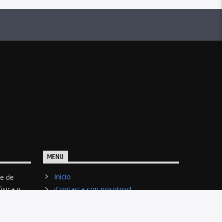
MENU
Inicio
te de
úsica y
¡Contacta con nosotros!
s
del 2013.